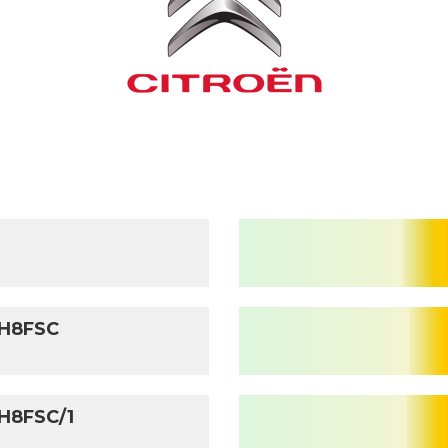
CITROEN
C3 PICASSO
SH8FSC
SH8FSC/1