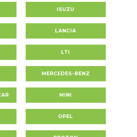
ISUZU
LANCIA
LTI
MERCEDES-BENZ
CAR
MINI
OPEL