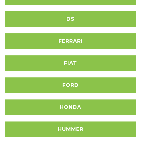
DS
FERRARI
FIAT
FORD
HONDA
HUMMER